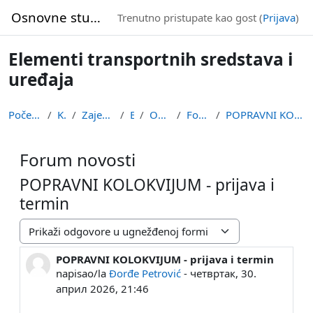
Idi na glavni sadržaj
Osnovne studije
Trenutno pristupate kao gost (
Prijava
)
Elementi transportnih sredstava i
uređaja
Početna stranica
Kursevi
Zajednička nastava
ETSU
Opšta sekcija
Forum novosti
POPRAVNI KOLOKVIJUM - prijava i termin
Forum novosti
POPRAVNI KOLOKVIJUM - prijava i
termin
Način prikazivanja
POPRAVNI KOLOKVIJUM - prijava i termin
Broj odgovora: 0
napisao/la
Đorđe Petrović
-
четвртак, 30.
април 2026, 21:46