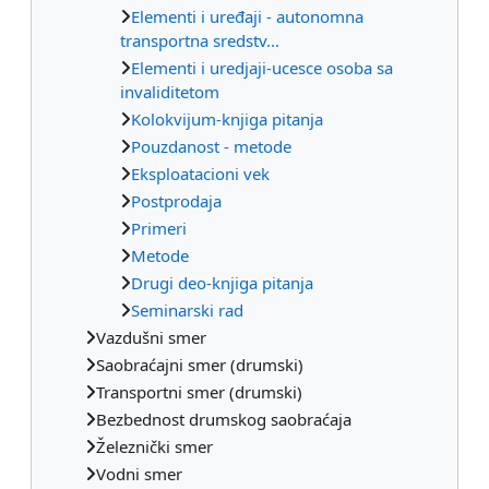
Elementi i uređaji - autonomna
transportna sredstv...
Elementi i uredjaji-ucesce osoba sa
invaliditetom
Kolokvijum-knjiga pitanja
Pouzdanost - metode
Eksploatacioni vek
Postprodaja
Primeri
Metode
Drugi deo-knjiga pitanja
Seminarski rad
Vazdušni smer
Saobraćajni smer (drumski)
Transportni smer (drumski)
Bezbednost drumskog saobraćaja
Železnički smer
Vodni smer