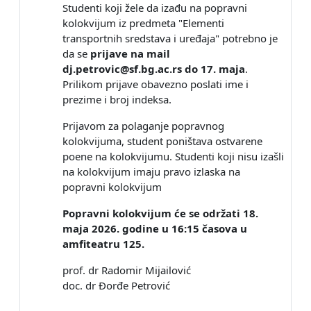
Studenti koji žele da izađu na popravni
kolokvijum iz predmeta "Elementi
transportnih sredstava i uređaja" potrebno je
da se
prijave na mail
dj.petrovic@sf.bg.ac.rs do 17. maja
.
Prilikom prijave obavezno poslati ime i
prezime i broj indeksa.
Prijavom za polaganje popravnog
kolokvijuma, student poništava ostvarene
poene na kolokvijumu. Studenti koji nisu izašli
na kolokvijum imaju pravo izlaska na
popravni kolokvijum
Popravni kolokvijum će se održati 18.
maja 2026. godine u 16:15 časova u
amfiteatru 125.
prof. dr Radomir Mijailović
doc. dr Đorđe Petrović