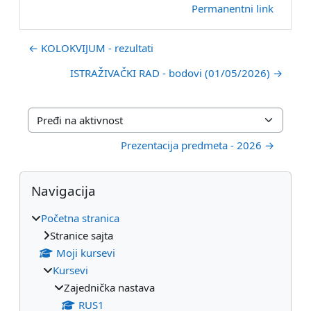
Permanentni link
← KOLOKVIJUM - rezultati
ISTRAŽIVAČKI RAD - bodovi (01/05/2026) →
Pređi na aktivnost
Prezentacija predmeta - 2026 →
Blokovi
Preskoči Navigacija
Navigacija
Početna stranica
Stranice sajta
Moji kursevi
Kursevi
Zajednička nastava
RUS1