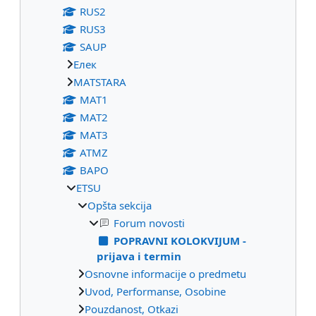
RUS2
RUS3
SAUP
Eлек
МАТSTARA
МАТ1
МАТ2
МАТ3
ATMZ
BAPO
ETSU
Opšta sekcija
Forum novosti
POPRAVNI KOLOKVIJUM -
prijava i termin
Osnovne informacije o predmetu
Uvod, Performanse, Osobine
Pouzdanost, Otkazi