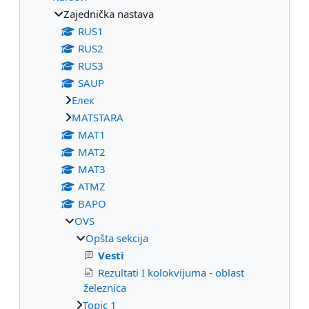
Zajednička nastava
RUS1
RUS2
RUS3
SAUP
Eлек
МАТSTARA
МАТ1
МАТ2
МАТ3
ATMZ
BAPO
OVS
Opšta sekcija
Vesti
Rezultati I kolokvijuma - oblast
železnica
Topic 1