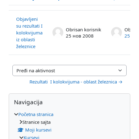
Status
Spisak diskusija. Prikazuje se 1 od ukupno 1 diskusije/a
Objavljeni
su rezultati I
Obrisan korisnik
Obrisa
kolokvijuma
25 нов 2008
25 но
iz oblasti
železnice
Pređi na aktivnost
Rezultati  I kolokvijuma - oblast železnica →
Blokovi
Preskoči Navigacija
Navigacija
Početna stranica
Stranice sajta
Moji kursevi
Kursevi