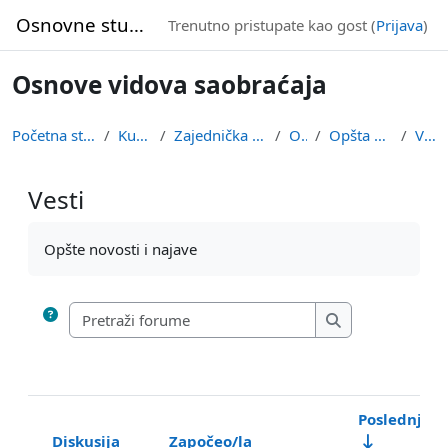
Idi na glavni sadržaj
Osnovne studije
Trenutno pristupate kao gost (
Prijava
)
Osnove vidova saobraćaja
Početna stranica
Kursevi
Zajednička nastava
OVS
Opšta sekcija
Vesti
Vesti
Uslovi za završetak
Opšte novosti i najave
Pretraži forume
Pretraži forume
Poslednja 
Diskusija
Započeo/la