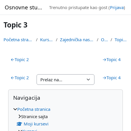
Idi na glavni sadržaj
Osnovne studije
Trenutno pristupate kao gost (
Prijava
)
Topic 3
Početna stranica
Kursevi
Zajednička nastava
OVS
Topic 3
Pregled sekcija
←
Topic 2
→
Topic 4
←
Topic 2
→
Topic 4
Blokovi
Preskoči Navigacija
Navigacija
Početna stranica
Stranice sajta
Moji kursevi
Kursevi