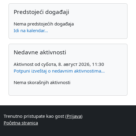
Preskoči Predstojeći događaji
Predstojeći događaji
Nema predstojećih događaja
Idi na kalendar...
Preskoči Nedavne aktivnosti
Nedavne aktivnosti
Aktivnost od субота, 8. август 2026, 11:30
Potpuni izveštaj o nedavnim aktivnostima...
Nema skorašnjih aktivnosti
Trenutno pristupate kao gost (
Prijava
)
Početna stranica