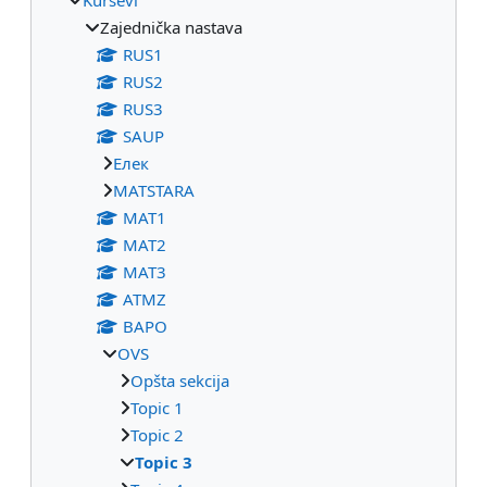
Zajednička nastava
RUS1
RUS2
RUS3
SAUP
Eлек
МАТSTARA
МАТ1
МАТ2
МАТ3
ATMZ
BAPO
OVS
Opšta sekcija
Topic 1
Topic 2
Topic 3