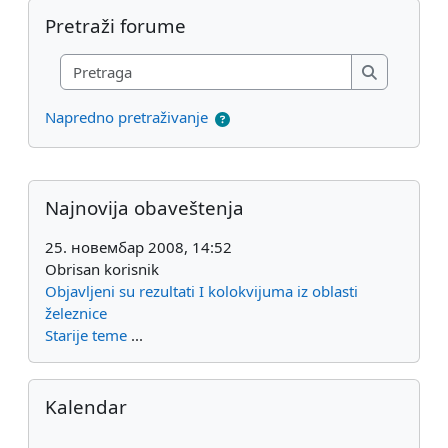
Preskoči Pretraži forume
Pretraži forume
Pretraga
Pretraga
Napredno pretraživanje
Dodatni blokovi
Preskoči Najnovija obaveštenja
Najnovija obaveštenja
25. новембар 2008, 14:52
Obrisan korisnik
Objavljeni su rezultati I kolokvijuma iz oblasti
železnice
Starije teme
...
Preskoči Kalendar
Kalendar