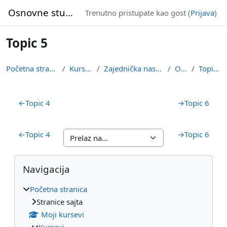
Idi na glavni sadržaj
Osnovne studije
Trenutno pristupate kao gost (
Prijava
)
Topic 5
Početna stranica
Kursevi
Zajednička nastava
OVS
Topic 5
Pregled sekcija
←
Topic 4
→
Topic 6
←
Topic 4
→
Topic 6
Blokovi
Preskoči Navigacija
Navigacija
Početna stranica
Stranice sajta
Moji kursevi
Kursevi