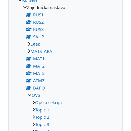
Zajednička nastava
RUS1
RUS2
RUS3
SAUP
Eлек
МАТSTARA
МАТ1
МАТ2
МАТ3
ATMZ
BAPO
OVS
Opšta sekcija
Topic 1
Topic 2
Topic 3