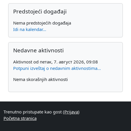
Preskoči Predstojeći događaji
Predstojeći događaji
Nema predstojećih događaja
Idi na kalendar...
Preskoči Nedavne aktivnosti
Nedavne aktivnosti
Aktivnost od петак, 7. август 2026, 09:08
Potpuni izveštaj o nedavnim aktivnostima...
Nema skorašnjih aktivnosti
Trenutno pristupate kao gost (
Prijava
)
Početna stranica