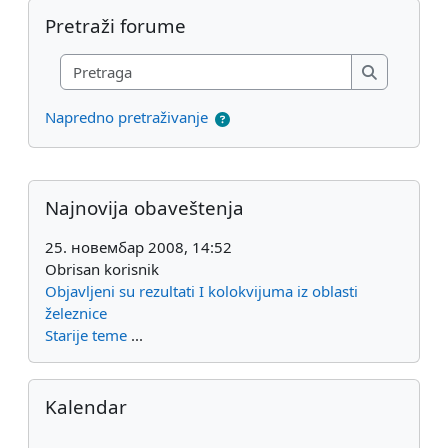
Preskoči Pretraži forume
Pretraži forume
Pretraga
Pretraga
Napredno pretraživanje
Dodatni blokovi
Preskoči Najnovija obaveštenja
Najnovija obaveštenja
25. новембар 2008, 14:52
Obrisan korisnik
Objavljeni su rezultati I kolokvijuma iz oblasti
železnice
Starije teme
...
Preskoči Kalendar
Kalendar