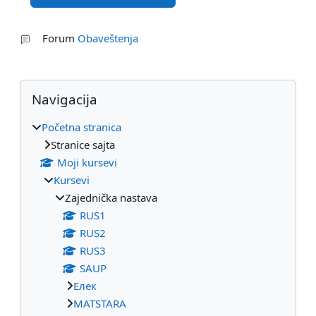
Forum
Obaveštenja
Blokovi
Preskoči Navigacija
Navigacija
Početna stranica
Stranice sajta
Moji kursevi
Kursevi
Zajednička nastava
RUS1
RUS2
RUS3
SAUP
Eлек
МАТSTARA