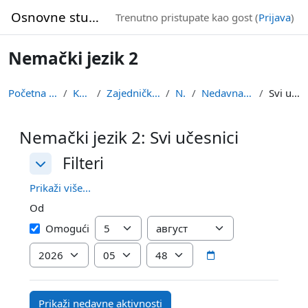
Idi na glavni sadržaj
Osnovne studije
Trenutno pristupate kao gost (
Prijava
)
Nemački jezik 2
Početna stranica
Kursevi
Zajednička nastava
NJ2Z
Nedavna aktivnost
Svi učesnici
Nemački jezik 2: Svi učesnici
Filteri
Filteri
Filteri
Prikaži više...
Od
Od
Dan
Mesec
Omogući
Godina
Sat
Minute