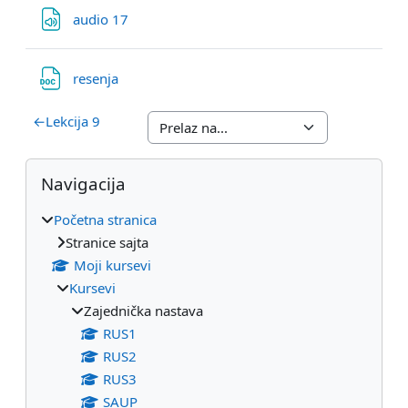
Datoteka
audio 17
Datoteka
resenja
←
Lekcija 9
Blokovi
Preskoči Navigacija
Navigacija
Početna stranica
Stranice sajta
Moji kursevi
Kursevi
Zajednička nastava
RUS1
RUS2
RUS3
SAUP