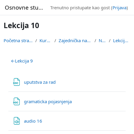
Idi na glavni sadržaj
Osnovne studije
Trenutno pristupate kao gost (
Prijava
)
Lekcija 10
Početna stranica
Kursevi
Zajednička nastava
NJ2Z
Lekcija 10
Pregled sekcija
←
Lekcija 9
Datoteka
uputstva za rad
Datoteka
gramaticka pojasnjenja
Datoteka
audio 16