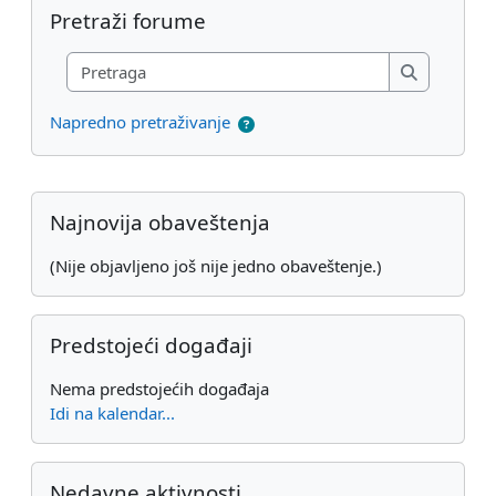
Preskoči Pretraži forume
Pretraži forume
Pretraga
Pretraga
Napredno pretraživanje
Dodatni blokovi
Preskoči Najnovija obaveštenja
Najnovija obaveštenja
(Nije objavljeno još nije jedno obaveštenje.)
Preskoči Predstojeći događaji
Predstojeći događaji
Nema predstojećih događaja
Idi na kalendar...
Preskoči Nedavne aktivnosti
Nedavne aktivnosti