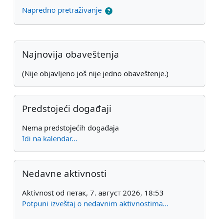
Napredno pretraživanje
Dodatni blokovi
Preskoči Najnovija obaveštenja
Najnovija obaveštenja
(Nije objavljeno još nije jedno obaveštenje.)
Preskoči Predstojeći događaji
Predstojeći događaji
Nema predstojećih događaja
Idi na kalendar...
Preskoči Nedavne aktivnosti
Nedavne aktivnosti
Aktivnost od петак, 7. август 2026, 18:53
Potpuni izveštaj o nedavnim aktivnostima...