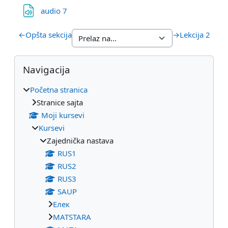
Datoteka
audio 7
←
Opšta sekcija
→
Lekcija 2
Blokovi
Preskoči Navigacija
Navigacija
Početna stranica
Stranice sajta
Moji kursevi
Kursevi
Zajednička nastava
RUS1
RUS2
RUS3
SAUP
Eлек
МАТSTARA