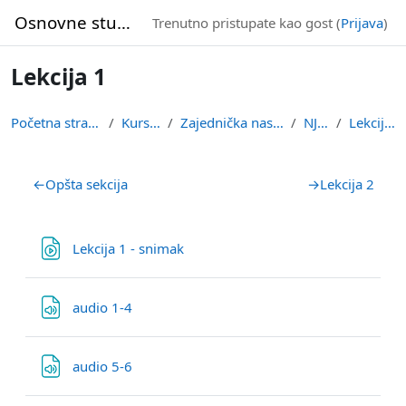
Idi na glavni sadržaj
Osnovne studije
Trenutno pristupate kao gost (
Prijava
)
Lekcija 1
Početna stranica
Kursevi
Zajednička nastava
NJ2Z
Lekcija 1
Pregled sekcija
←
Opšta sekcija
→
Lekcija 2
Datoteka
Lekcija 1 - snimak
Datoteka
audio 1-4
Datoteka
audio 5-6