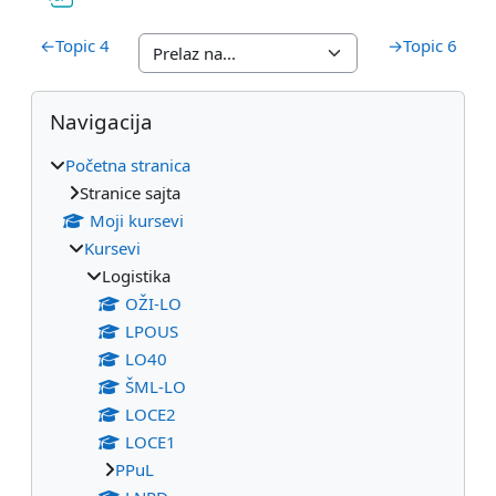
←
Topic 4
→
Topic 6
Blokovi
Preskoči Navigacija
Navigacija
Početna stranica
Stranice sajta
Moji kursevi
Kursevi
Logistika
OŽI-LO
LPOUS
LO40
ŠML-LO
LOCE2
LOCE1
PPuL