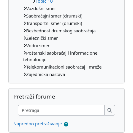
Topic 10
Vazdušni smer
Saobraćajni smer (drumski)
Transportni smer (drumski)
Bezbednost drumskog saobraćaja
Železnički smer
Vodni smer
Poštanski saobraćaj i informacione
tehnologije
Telekomunikacioni saobraćaj i mreže
Zajednička nastava
Preskoči Pretraži forume
Pretraži forume
Pretraga
Pretraga
Napredno pretraživanje