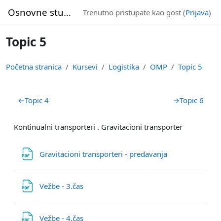
Idi na glavni sadržaj
Osnovne studije
Trenutno pristupate kao gost (
Prijava
)
Topic 5
Početna stranica
Kursevi
Logistika
OMP
Topic 5
Pregled sekcija
←
Topic 4
→
Topic 6
Kontinualni transporteri . Gravitacioni transporter
Datoteka
Gravitacioni transporteri - predavanja
Datoteka
Vežbe - 3.čas
Datoteka
Vežbe - 4.čas