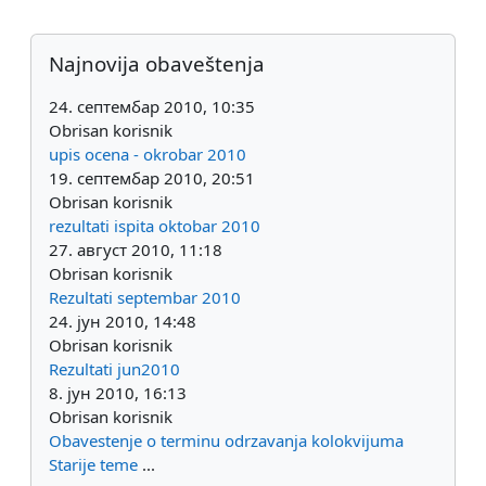
Dodatni blokovi
Preskoči Najnovija obaveštenja
Najnovija obaveštenja
24. септембар 2010, 10:35
Obrisan korisnik
upis ocena - okrobar 2010
19. септембар 2010, 20:51
Obrisan korisnik
rezultati ispita oktobar 2010
27. август 2010, 11:18
Obrisan korisnik
Rezultati septembar 2010
24. јун 2010, 14:48
Obrisan korisnik
Rezultati jun2010
8. јун 2010, 16:13
Obrisan korisnik
Obavestenje o terminu odrzavanja kolokvijuma
Starije teme
...