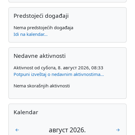
Preskoči Predstojeći događaji
Predstojeći događaji
Nema predstojećih događaja
Idi na kalendar...
Preskoči Nedavne aktivnosti
Nedavne aktivnosti
Aktivnost od субота, 8. август 2026, 08:33
Potpuni izveštaj o nedavnim aktivnostima...
Nema skorašnjih aktivnosti
Preskoči Kalendar
Kalendar
август 2026.
1 јул 2026, 12:00
1 сеп 202
←
→