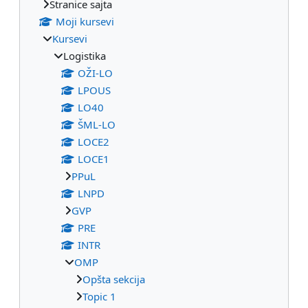
Stranice sajta
Moji kursevi
Kursevi
Logistika
OŽI-LO
LPOUS
LO40
ŠML-LO
LOCE2
LOCE1
PPuL
LNPD
GVP
PRE
INTR
OMP
Opšta sekcija
Topic 1