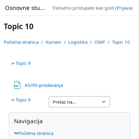
Idi na glavni sadržaj
Osnovne studije
Trenutno pristupate kao gost (
Prijava
)
Topic 10
Početna stranica
Kursevi
Logistika
OMP
Topic 10
Pregled sekcija
←
Topic 9
Datoteka
AS/RS-predavanja
←
Topic 9
Blokovi
Preskoči Navigacija
Navigacija
Početna stranica