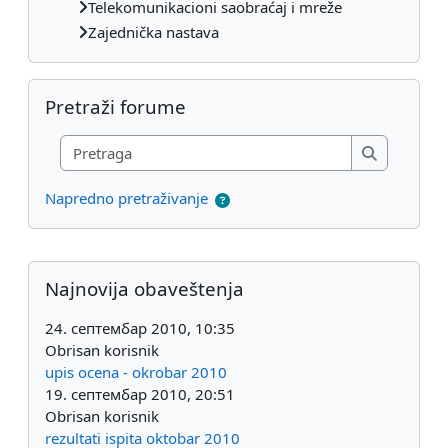
Telekomunikacioni saobraćaj i mreže
Zajednička nastava
Preskoči Pretraži forume
Pretraži forume
Pretraga
Pretraga
Napredno pretraživanje
Dodatni blokovi
Preskoči Najnovija obaveštenja
Najnovija obaveštenja
24. септембар 2010, 10:35
Obrisan korisnik
upis ocena - okrobar 2010
19. септембар 2010, 20:51
Obrisan korisnik
rezultati ispita oktobar 2010