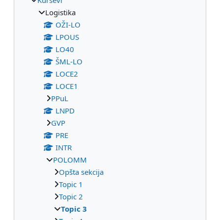
Logistika
OŽI-LO
LPOUS
LO40
ŠML-LO
LOCE2
LOCE1
PPuL
LNPD
GVP
PRE
INTR
POLOMM
Opšta sekcija
Topic 1
Topic 2
Topic 3