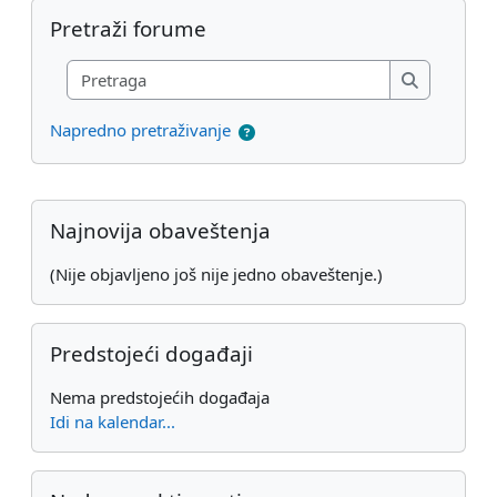
Preskoči Pretraži forume
Pretraži forume
Pretraga
Pretraga
Napredno pretraživanje
Dodatni blokovi
Preskoči Najnovija obaveštenja
Najnovija obaveštenja
(Nije objavljeno još nije jedno obaveštenje.)
Preskoči Predstojeći događaji
Predstojeći događaji
Nema predstojećih događaja
Idi na kalendar...
Preskoči Nedavne aktivnosti