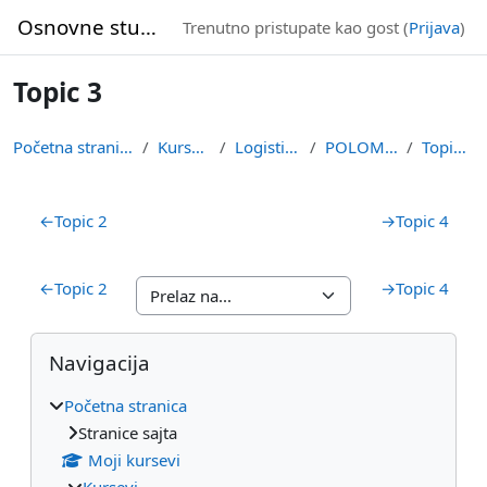
Idi na glavni sadržaj
Osnovne studije
Trenutno pristupate kao gost (
Prijava
)
Topic 3
Početna stranica
Kursevi
Logistika
POLOMM
Topic 3
Pregled sekcija
←
Topic 2
→
Topic 4
←
Topic 2
→
Topic 4
Blokovi
Preskoči Navigacija
Navigacija
Početna stranica
Stranice sajta
Moji kursevi
Kursevi