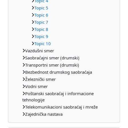
Topic 4
Topic 5
Topic 6
Topic 7
Topic 8
Topic 9
Topic 10
Vazdušni smer
Saobraćajni smer (drumski)
Transportni smer (drumski)
Bezbednost drumskog saobraćaja
Železnički smer
Vodni smer
Poštanski saobraćaj i informacione
tehnologije
Telekomunikacioni saobraćaj i mreže
Zajednička nastava