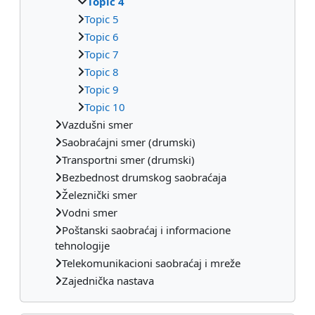
Topic 4
Topic 5
Topic 6
Topic 7
Topic 8
Topic 9
Topic 10
Vazdušni smer
Saobraćajni smer (drumski)
Transportni smer (drumski)
Bezbednost drumskog saobraćaja
Železnički smer
Vodni smer
Poštanski saobraćaj i informacione
tehnologije
Telekomunikacioni saobraćaj i mreže
Zajednička nastava