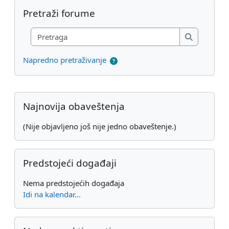
Preskoči Pretraži forume
Pretraži forume
Pretraga
Pretraga
Napredno pretraživanje
Dodatni blokovi
Preskoči Najnovija obaveštenja
Najnovija obaveštenja
(Nije objavljeno još nije jedno obaveštenje.)
Preskoči Predstojeći događaji
Predstojeći događaji
Nema predstojećih događaja
Idi na kalendar...
Preskoči Nedavne aktivnosti