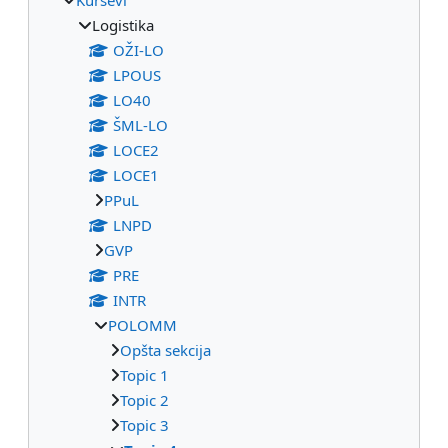
Logistika
OŽI-LO
LPOUS
LO40
ŠML-LO
LOCE2
LOCE1
PPuL
LNPD
GVP
PRE
INTR
POLOMM
Opšta sekcija
Topic 1
Topic 2
Topic 3