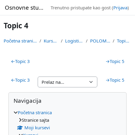
Idi na glavni sadržaj
Osnovne studije
Trenutno pristupate kao gost (
Prijava
)
Topic 4
Početna stranica
Kursevi
Logistika
POLOMM
Topic 4
Pregled sekcija
←
Topic 3
→
Topic 5
←
Topic 3
→
Topic 5
Blokovi
Preskoči Navigacija
Navigacija
Početna stranica
Stranice sajta
Moji kursevi
Kursevi